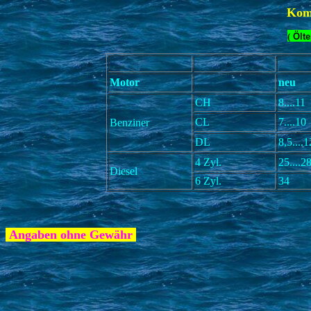
Kom
(
Ölte
Motor
neu
CH
8....11
CL
7....10
Benziner
DL
8,5....1
4 Zyl.
25....2
Diesel
6 Zyl.
34
Angaben ohne Gewähr