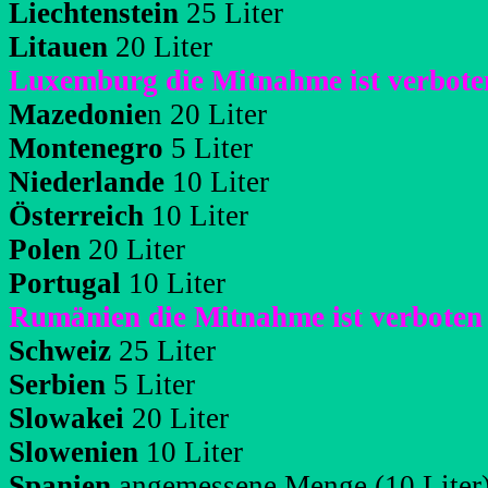
Liechtenstein
25 Liter
Litauen
20 Liter
Luxemburg die Mitnahme ist verbote
Mazedonie
n 20 Liter
Montenegro
5 Liter
Niederlande
10 Liter
Österreich
10 Liter
Polen
20 Liter
Portugal
10 Liter
Rumänien die Mitnahme ist verboten
Schweiz
25 Liter
Serbien
5 Liter
Slowakei
20 Liter
Slowenien
10 Liter
Spanien
angemessene Menge (10 Liter