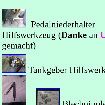
Pedalniederhalte
Hilfswerkzeug (
Danke
an
U
gemacht)
Tankgeber 
Blechnippl