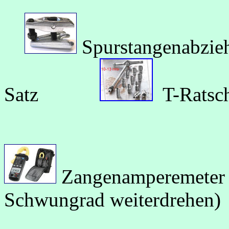
Spurstangenabzi
Satz
T-Rat
Zangenampereme
Schwungrad weiterdrehen)