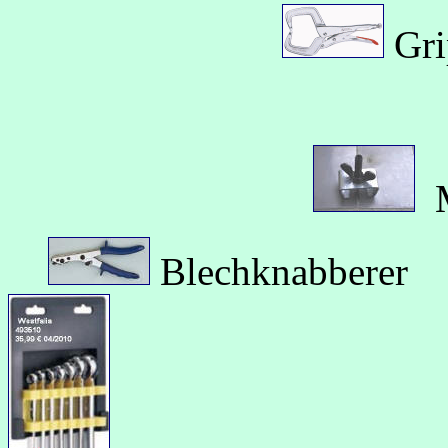
Gri
M
Blechknabberer